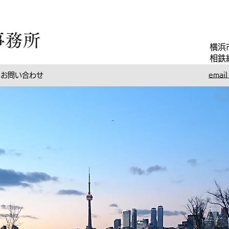
事務所
​横
相鉄
email
お問い合わせ